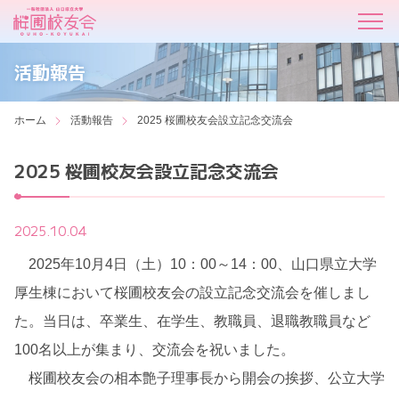
活動報告
ホーム
活動報告
2025 桜圃校友会設立記念交流会
2025 桜圃校友会設立記念交流会
2025.10.04
2025
年
10
月
4
日（土）
10
：
00
～
14
：
00
、山口県立大学
厚生棟において桜圃校友会の設立記念交流会を催しまし
た。当日は、卒業生、在学生、教職員、退職教職員など
100
名以上が集まり、交流会を祝いました。
桜圃校友会の相本艶子理事長から開会の挨拶、公立大学